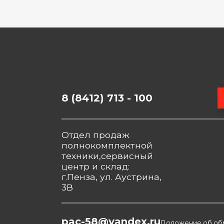
8 (8412) 713 - 100
Отдел продаж
полнокомплектной
техники,сервисный
центр и склад:
г.Пенза, ул. Аустрина,
3В
pac-58@yandex.ru
Положение об об