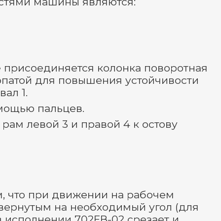
стями машины являются:
аме присоединяется колонка поворотная
опатой для повышения устойчивости
ал 1.
мощью пальцев.
ам левой 3 и правой 4 к остову
, что при движении на рабочем
вернутым на необходимый угол (для
в исполнении 702ЕВ-02 срезает и