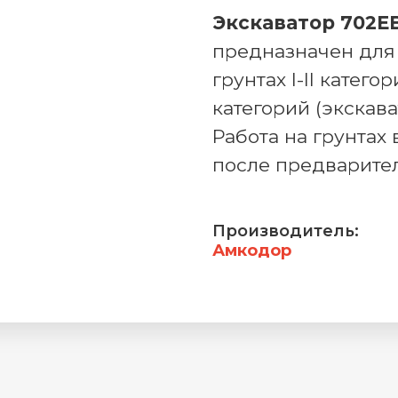
Экскаватор 702Е
предназначен для
грунтах I-II катего
категорий (экскав
Работа на грунтах 
после предварите
Производитель:
Амкодор