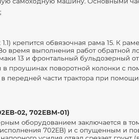
сную самоходную машину. Основными ча
;
к 1.1) крепится обвязочная рама 15. К р
Во время выполнения работ обратной л
аки 13 и фронтальный бульдозерный отв
я в проушинах поворотной колонки с по
в передней части трактора при помощи р
2ЕВ-02, 702ЕВМ-01)
рным оборудованием заключается в том
исполнения 702ЕВ) и с опущенным и по
 напорного усилия отвал срезает грунт (