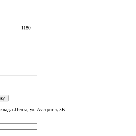
1180
вку
ад: г.Пенза, ул. Аустрина, 3В
сие на обработку персональных данных
Согласие на обработку данных метри