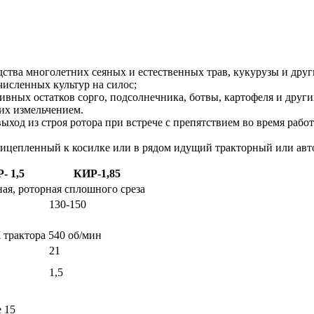
дства многолетних сеяных и естественных трав, кукурузы и дру
исленных культур на силос;
вных остатков сорго, подсолнечника, ботвы, картофеля и други
их измельчением.
од из строя ротора при встрече с препятствием во время рабо
рицепленный к косилке или в рядом идущий тракторный или ав
- 1,5
КИР-1,85
ая, роторная сплошного среза
130-150
трактора 540 об/мин
21
1,5
 15