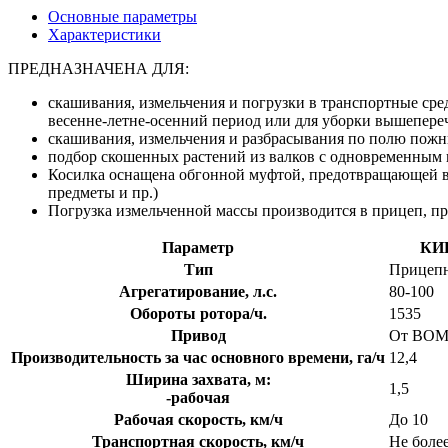
Основные параметры
Характеристики
ПРЕДНАЗНАЧЕНА ДЛЯ:
скашивания, измельчения и погрузки в транспортные сре
весенне-летне-осенний период или для уборки вышепереч
скашивания, измельчения и разбрасывания по полю пожни
подбор скошенных растений из валков с одновременным 
Косилка оснащена обгонной муфтой, предотвращающей вых
предметы и пр.)
Погрузка измельченной массы производится в прицеп, п
Параметр
КИР
Тип
Прицепн
Агрегатирование, л.с.
80-100
Обороты ротора/ч.
1535
Привод
От ВОМ 
Производительность за час основного времени, га/ч
12,4
Ширина захвата, м:
1,5
-рабочая
Рабочая скорость, км/ч
До 10
Транспортная скорость, км/ч
Не более