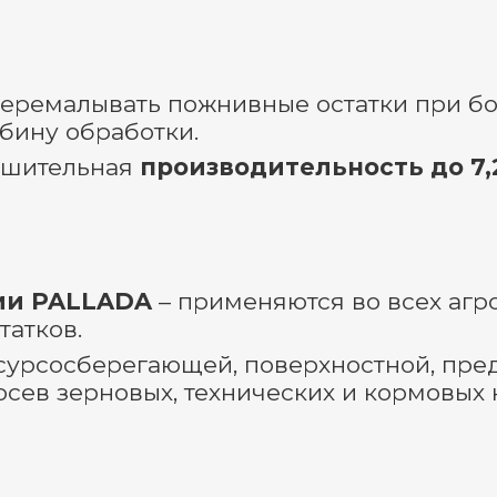
еремалывать пожнивные остатки при бол
бину обработки.
ушительная
производительность до 7,2
ии PALLADA
– применяются во всех агро
атков.
сурсосберегающей, поверхностной, пре
посев зерновых, технических и кормовых 