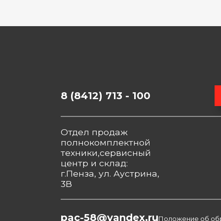
8 (8412) 713 - 100
Отдел продаж
полнокомплектной
техники,сервисный
центр и склад:
г.Пенза, ул. Аустрина,
3В
pac-58@yandex.ru
Положение об об