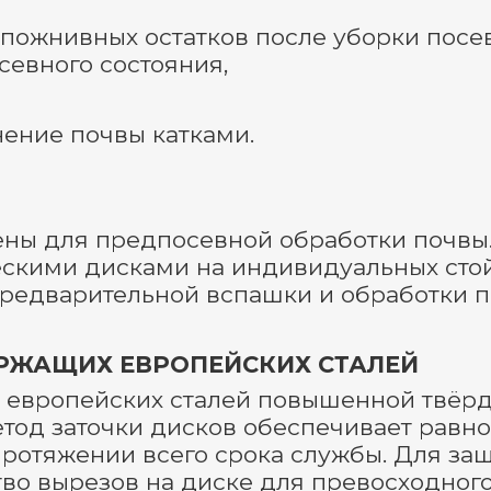
 пожнивных остатков после уборки посе
севного состояния,
нение почвы катками.
ны для предпосевной обработки почвы
кими дисками на индивидуальных стой
редварительной вспашки и обработки п
РЖАЩИХ ЕВРОПЕЙСКИХ СТАЛЕЙ
европейских сталей повышенной твёрдос
етод заточки дисков обеспечивает рав
протяжении всего срока службы. Для за
во вырезов на диске для превосходног