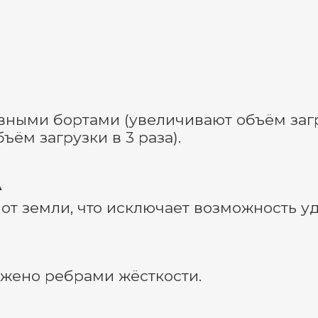
ными бортами (увеличивают объём загру
ём загрузки в 3 раза).
А
т земли, что исключает возможность уда
жено ребрами жёсткости.