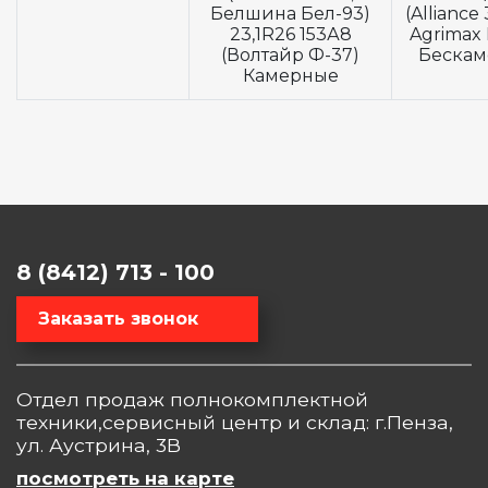
Белшина Бел-93)
(Alliance
23,1R26 153А8
Agrimax 
(Волтайр Ф-37)
Беска
Камерные
8 (8412) 713 - 100
Заказать звонок
Отдел продаж полнокомплектной
техники,сервисный центр и склад: г.Пенза,
ул. Аустрина, 3В
посмотреть на карте