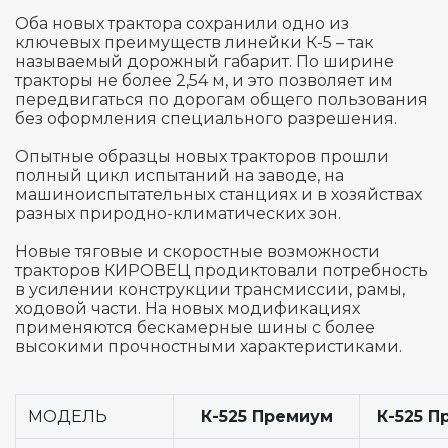
Оба новых трактора сохранили одно из
ключевых преимуществ линейки К-5 – так
называемый дорожный габарит. По ширине
тракторы не более 2,54 м, и это позволяет им
передвигаться по дорогам общего пользования
без оформления специального разрешения.
Опытные образцы новых тракторов прошли
полный цикл испытаний на заводе, на
машиноиспытательных станциях и в хозяйствах
разных природно-климатических зон.
Новые тяговые и скоростные возможности
тракторов КИРОВЕЦ продиктовали потребность
в усилении конструкции трансмиссии, рамы,
ходовой части. На новых модификациях
применяются бескамерные шины с более
высокими прочностными характеристиками.
МОДЕЛЬ
К-525 Премиум
К-525 