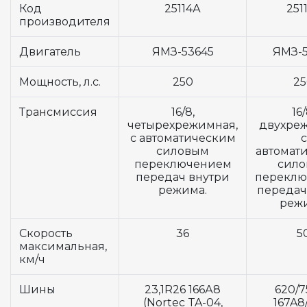
Код
25114А
251
производителя
Двигатель
ЯМЗ-53645
ЯМЗ-5
Мощность, л.с.
250
25
Трансмиссия
16/8,
16/
четырехрежимная,
двухре
с автоматическим
с
силовым
автомат
переключением
сил
передач внутри
перекл
режима.
передач
реж
Скорость
36
5
максимальная,
км/ч
Шины
23,1R26 166А8
620/7
(Nortec TA-04,
167A8