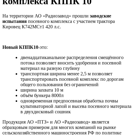
комплекса КППК 10
На территории АО «Радиозавод» прошли
заводские
испытания
посевного комплекса с участием трактора
Кировец К742МСт1 420 л.с.
Новый КППК10
-это:
двенадцатиканальное распределения смещённого
потока позволяет вносить удобрения и посевной
материал на разную глубину
транспортная ширина менее 2,5 м позволяет
транспортировать посевной комплекс по дорогам
общего пользования без ограничений
ширина захвата 10 м
объём бункера 8000л
одновременная предпосевная обработка почвы
культиваторной лапой и высева посевного материала
в двухдисковый сошник
Продукция АО «ПТЗ» и АО «Радиозавод» является
образцовым примером для многих компаний на рынке
сельскохозяйственного машиностроения РФ по политике