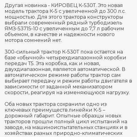
Другая новинка - КИРОВЕЦ К-530Т. Это новая
модель трактора К-5 с увеличенной до 300 л.с.
мощностью. Для этого трактора конструкторы
выбрали современный рядный турбодизель
ЯМЗ-53715-10 с увеличенным до 7,7 л рабочим
объемом, в качестве и надежности нового
мотора сомнений нет.
300-сильный трактор К-530Т пока остается на
базе «обычной» четырехдиапазонной коробки
передач Т5. Эта коробка, как и новая,
двухдиапазонная, является автоматической. В
автоматическом режиме работы трактор сам
выбирает передачу и режим работы двигателя в
зависимости от заданной механизатором
скорости, реагируя на изменяющуюся нагрузку.
Оба новых трактора сохранили одно из
ключевых преимуществ линейки К-5 –
дорожный габарит. Опытные образцы новых
тракторов прошли полный цикл испытаний на
заводе, на машиноиспытательных станциях и в
хозяйствах разных природно-климатических