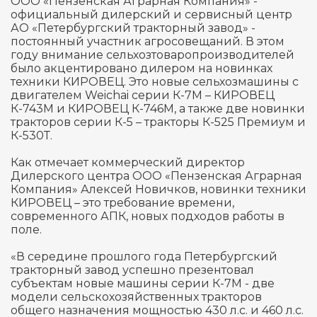
ООО «Пензенская Аграрная Компания» -
официальный дилерский и сервисный центр
АО «Петербургский тракторный завод» -
постоянный участник агросовещаний. В этом
году внимание сельхозтоваропроизводителей
было акцентировано дилером на новинках
техники КИРОВЕЦ. Это новые сельхозмашины с
двигателем Weichai серии К-7М – КИРОВЕЦ
К-743М и КИРОВЕЦ К-746М, а также две новинки
тракторов серии К-5 – тракторы К-525 Премиум и
К-530Т.
Как отмечает коммерческий директор
Дилерского центра ООО «Пензенская Аграрная
Компания» Алексей Новичков, новинки техники
КИРОВЕЦ – это требование времени,
современного АПК, новых подходов работы в
поле.
«В середине прошлого года Петербургский
тракторный завод успешно презентовал
субъектам новые машины серии К-7М - две
модели сельскохозяйственных тракторов
общего назначения мощностью 430 л.с. и 460 л.с.