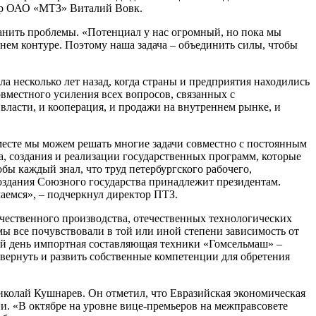
ктор ОАО «МТЗ» Виталий Вовк.
ранить проблемы. «Потенциал у нас огромный, но пока мы
шнем контуре. Поэтому наша задача – объединить силы, чтобы
а несколько лет назад, когда страны и предприятия находились
овместного усиления всех вопросов, связанных с
ласти, и кооперация, и продажи на внутреннем рынке, и
Вместе мы можем решать многие задачи совместно с постоянным
, создания и реализации государственных программ, которые
бы каждый знал, что труд петербургского рабочего,
оздания Союзного государства принадлежит президентам.
аемся», – подчеркнул директор ПТЗ.
чественного производства, отечественных технологических
 мы все почувствовали в той или иной степени зависимость от
й день импортная составляющая техники «Гомсельмаш» –
ернуть и развить собственные компетенции для обретения
олай Кушнарев. Он отметил, что Евразийская экономическая
. «В октябре на уровне вице-премьеров на межправсовете