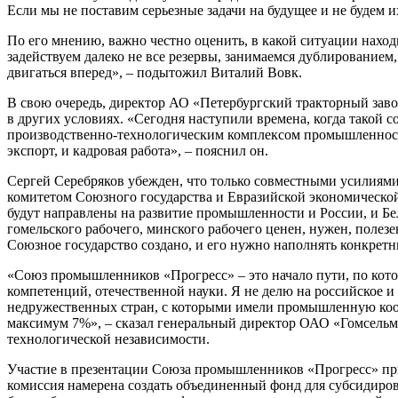
Если мы не поставим серьезные задачи на будущее и не будем 
По его мнению, важно честно оценить, в какой ситуации наход
задействуем далеко не все резервы, занимаемся дублированием,
двигаться вперед», – подытожил Виталий Вовк.
В свою очередь, директор АО «Петербургский тракторный завод»
в других условиях. «Сегодня наступили времена, когда такой с
производственно-технологическим комплексом промышленности 
экспорт, и кадровая работа», – пояснил он.
Сергей Серебряков убежден, что только совместными усилиями
комитетом Союзного государства и Евразийской экономической
будут направлены на развитие промышленности и России, и Бела
гомельского рабочего, минского рабочего ценен, нужен, поле
Союзное государство создано, и его нужно наполнять конкрет
«Союз промышленников «Прогресс» – это начало пути, по кот
компетенций, отечественной науки. Я не делю на российское и 
недружественных стран, с которыми имели промышленную кооп
максимум 7%», – сказал генеральный директор ОАО «Гомсельм
технологической независимости.
Участие в презентации Союза промышленников «Прогресс» пр
комиссия намерена создать объединенный фонд для субсидиро