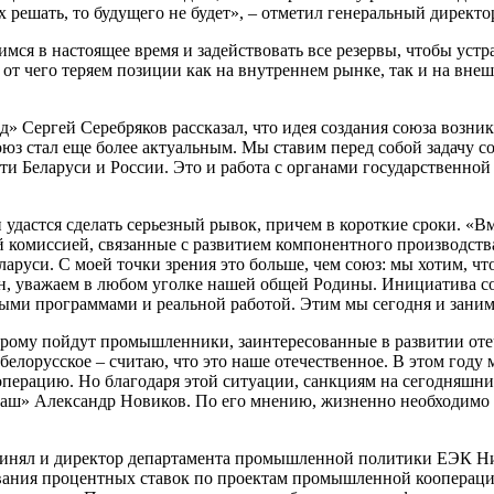
их решать, то будущего не будет», – отметил генеральный дире
имся в настоящее время и задействовать все резервы, чтобы уст
 от чего теряем позиции как на внутреннем рынке, так и на вне
 Сергей Серебряков рассказал, что идея создания союза возникл
оюз стал еще более актуальным. Мы ставим перед собой задачу с
Беларуси и России. Это и работа с органами государственной в
 удастся сделать серьезный рывок, причем в короткие сроки. «
 комиссией, связанные с развитием компонентного производства
руси. С моей точки зрения это больше, чем союз: мы хотим, что
зен, уважаем в любом уголке нашей общей Родины. Инициатива с
ными программами и реальной работой. Этим мы сегодня и заним
орому пойдут промышленники, заинтересованные в развитии оте
белорусское – считаю, что это наше отечественное. В этом году
ерацию. Но благодаря этой ситуации, санкциям на сегодняшни
аш» Александр Новиков. По его мнению, жизненно необходимо в
инял и директор департамента промышленной политики ЕЭК Ник
вания процентных ставок по проектам промышленной кооперации