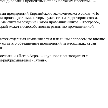
убсидирования процентных ставок по таким проектам», –
ами предприятий Евразийского экономического союза. «По
 производствами, которые уже есть на территории союза.
те мы считаем создание Союза промышленников «Прогресс»,
торый может поспособствовать развитию промышленной
ается отдельная компания с тем или иным вопросом, то вполне
о когда это объединение предприятий из нескольких стран
нта.
компании «Пегас-Агро» – крупного производителя с
й-разбрасывателей «Туман».
ческими программами
Пользовательское соглашение