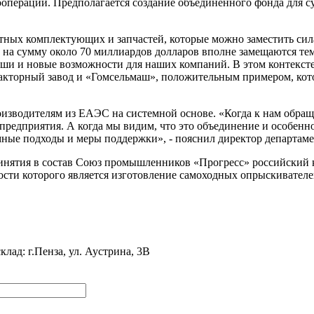
операции. Предполагается создание объединенного фонда для с
тных комплектующих и запчастей, которые можно заместить сил
а сумму около 70 миллиардов долларов вполне замещаются теми
ниши и новые возможности для наших компаний. В этом контекс
ракторный завод и «Гомсельмаш», положительным примером, ко
оизводителям из ЕАЭС на системной основе. «Когда к нам обращ
 предприятия. А когда мы видим, что это объединение и особенн
мные подходы и меры поддержки», - пояснил директор департаме
ринятия в состав Союз промышленников «Прогресс» российский 
сти которого является изготовление самоходных опрыскивателе
ад: г.Пенза, ул. Аустрина, 3В
сие на обработку персональных данных
Согласие на обработку данных метри