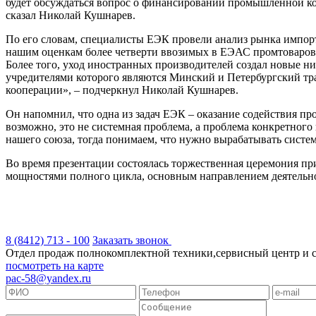
будет обсуждаться вопрос о финансировании промышленной ко
сказал Николай Кушнарев.
По его словам, специалисты ЕЭК провели анализ рынка импор
нашим оценкам более четверти ввозимых в ЕЭАС промтоваров н
Более того, уход иностранных производителей создал новые 
учредителями которого являются Минский и Петербургский т
кооперации», – подчеркнул Николай Кушнарев.
Он напомнил, что одна из задач ЕЭК – оказание содействия пр
возможно, это не системная проблема, а проблема конкретного
нашего союза, тогда понимаем, что нужно вырабатывать систе
Во время презентации состоялась торжественная церемония п
мощностями полного цикла, основным направлением деятельно
8 (8412) 713 - 100
Заказать звонок
Отдел продаж полнокомплектной техники,сервисный центр и скл
посмотреть на карте
pac-58@yandex.ru
Положение об обработке персональных данных
Согла