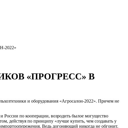
-2022»
КОВ «ПРОГРЕСС» В
льхозтехники и оборудования «Агросалон-2022». Причем не
 и России по кооперации, возродить былое могущество
ом, действуя по принципу «лучше купить, чем создавать у
ю импортоопережения. Ведь догоняющий никогда не обгонит.