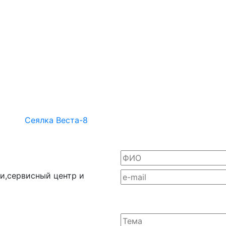
Сеялка Веста-8
и,сервисный центр и
ерсональных данных
Согласие
обработку данных