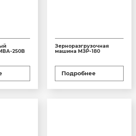
ый
Зерноразгрузочная
МВА-250В
машина МЗР-180
е
Подробнее